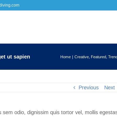
diving.com
et ut sapien
Home
|
Creative
,
Featured
,
Tren
Previous
Next
s sem odio, dignissim quis tortor vel, mollis egesta